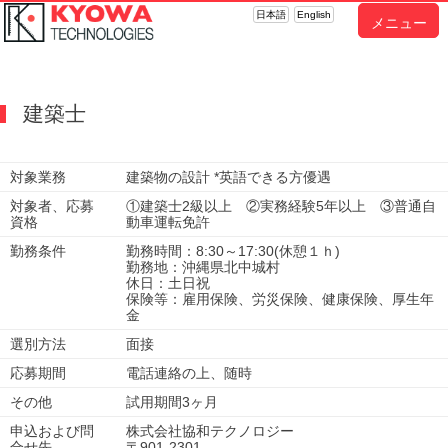
日本語
English
メニュー
建築士
対象業務
建築物の設計 *英語できる方優遇
対象者、応募
①建築士2級以上 ②実務経験5年以上 ③普通自
資格
動車運転免許
勤務条件
勤務時間：8:30～17:30(休憩１ｈ)
勤務地：沖縄県北中城村
休日：土日祝
保険等：雇用保険、労災保険、健康保険、厚生年
金
選別方法
面接
応募期間
電話連絡の上、随時
その他
試用期間3ヶ月
申込および問
株式会社協和テクノロジー
合せ先
〒901-2301