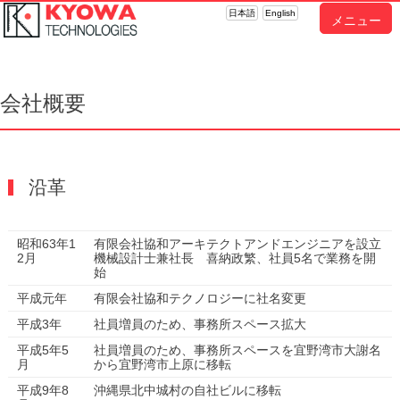
日本語
English
メニュー
会社概要
沿革
昭和63年1
有限会社協和アーキテクトアンドエンジニアを設立
2月
機械設計士兼社長 喜納政繁、社員5名で業務を開
始
平成元年
有限会社協和テクノロジーに社名変更
平成3年
社員増員のため、事務所スペース拡大
平成5年5
社員増員のため、事務所スペースを宜野湾市大謝名
月
から宜野湾市上原に移転
平成9年8
沖縄県北中城村の自社ビルに移転