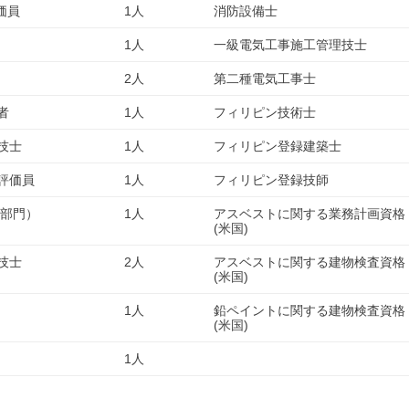
価員
1人
消防設備士
1人
一級電気工事施工管理技士
2人
第二種電気工事士
者
1人
フィリピン技術士
技士
1人
フィリピン登録建築士
評価員
1人
フィリピン登録技師
道部門）
1人
アスベストに関する業務計画資格
(米国)
技士
2人
アスベストに関する建物検査資格
(米国)
1人
鉛ペイントに関する建物検査資格
(米国)
1人